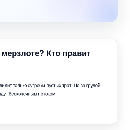
 мерзлоте? Кто правит
идит только сугробы пустых трат. Но за грудой
идут бесконечным потоком.