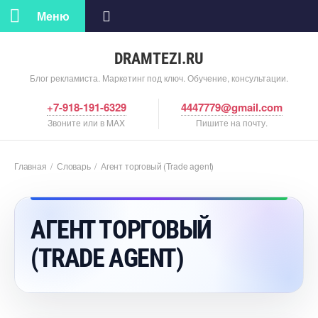
Меню
DRAMTEZI.RU
Блог рекламиста. Маркетинг под ключ. Обучение, консультации.
+7-918-191-6329
4447779@gmail.com
Звоните или в MAX
Пишите на почту.
Главная
/
Словарь
/
Агент торговый (Trade agent)
АГЕНТ ТОРГОВЫЙ
(TRADE AGENT)