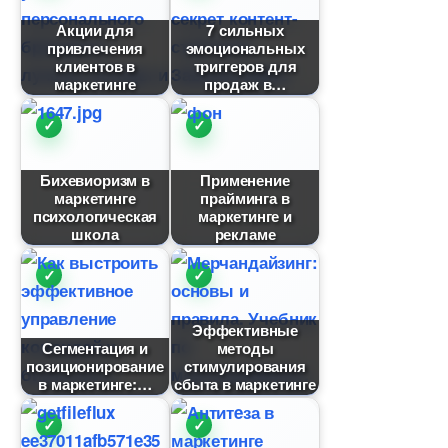
Акции для
7 сильных
привлечения
эмоциональных
клиенто
триггеров для
маркетинге
продаж
Бихевиоризм
Применение
маркетинге
прайминга
психологическая
маркетинге и
школа
рекламе
Эффективные
Сегментация и
методы
позиционирование
стимулирования
маркетинге:
сбыта в маркетинге