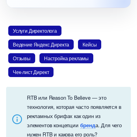
Услуги Директолога
едение Яндекс Директа
Кейсы
Отзывы
Настройка рекламы
Чек-лист Директ
RTB или Reason To Believe — это
технология, которая часто появляется
рекламных брифах как один из
элементов концепции
а. Для чего
ренд
нужен RTB и какова его роль?