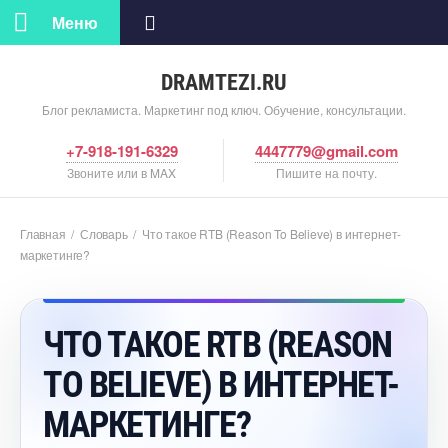
Меню
DRAMTEZI.RU
Блог рекламиста. Маркетинг под ключ. Обучение, консультации.
+7-918-191-6329
4447779@gmail.com
Звоните или в MAX
Пишите на почту.
Главная
/
Словарь
/
Что такое RTB (Reason To Believe) в интернет-
маркетинге?
ЧТО ТАКОЕ RTB (REASON
TO BELIEVE) В ИНТЕРНЕТ-
МАРКЕТИНГЕ?