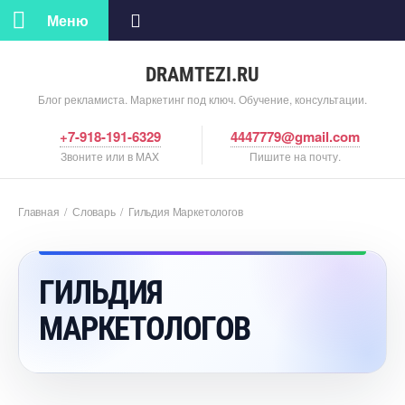
Меню
DRAMTEZI.RU
Блог рекламиста. Маркетинг под ключ. Обучение, консультации.
+7-918-191-6329
4447779@gmail.com
Звоните или в MAX
Пишите на почту.
Главная
/
Словарь
/
Гильдия Маркетолого
ГИЛЬДИЯ
МАРКЕТОЛОГО