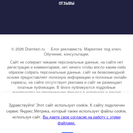
ОТЗЫВЫ
©
2026
Dramtezi.ru
·
Блог рекламиста. Маркетинг под ключ.
Обучение, консультации.
Сайт не собирает никакие персональные данные, на сайте нет
регистрации и комментариев, нет ничего чтобы могло каким-либо
образом собрать персональные данные, сайт на безвозмездной
основе предоставляет полезную информацию и полезные онлайн
сервисы, на сайте отсутствует реклама и сайт не размещает
платные публикации. В блоге публикуются подробные
руководства по продвижению бизнеса в интернете и другие
полезные статьи. Вы можете узнать бесплатно экспертную
информацию о маркетинге, рекламе, копирайтинге и другие темы.
Здравствуйте! Этот сайт использует cookie. К сайту подключен
На сайте опубликовано более 3000 статей.
сервис Яндекс.Метрика, который также использует файлы cookie,
используя сайт,
ы даете свое согласие на работу с этими
Тема от GoodwinPress.ru
файлами.