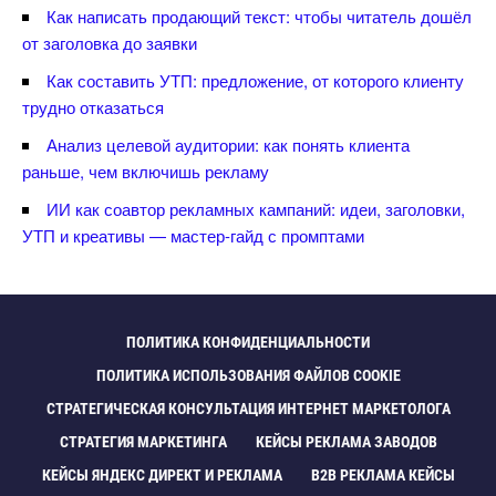
Как написать продающий текст: чтобы читатель дошёл
от заголовка до заявки
Как составить УТП: предложение, от которого клиенту
трудно отказаться
Анализ целевой аудитории: как понять клиента
раньше, чем включишь рекламу
ИИ как соавтор рекламных кампаний: идеи, заголовки,
УТП и креативы — мастер-гайд с промптами
ПОЛИТИКА КОНФИДЕНЦИАЛЬНОСТИ
ПОЛИТИКА ИСПОЛЬЗОВАНИЯ ФАЙЛОВ COOKIE
СТРАТЕГИЧЕСКАЯ КОНСУЛЬТАЦИЯ ИНТЕРНЕТ МАРКЕТОЛОГА
СТРАТЕГИЯ МАРКЕТИНГА
КЕЙСЫ РЕКЛАМА ЗАВОДО
КЕЙСЫ ЯНДЕКС ДИРЕКТ И РЕКЛАМА
B2B РЕКЛАМА КЕЙСЫ