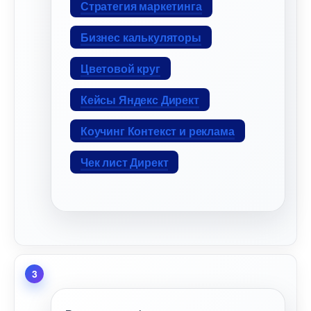
Стратегия маркетинга
Бизнес калькуляторы
Цветовой кру
Кейсы Яндекс Директ
Коучинг Контекст и реклама
Чек лист Директ