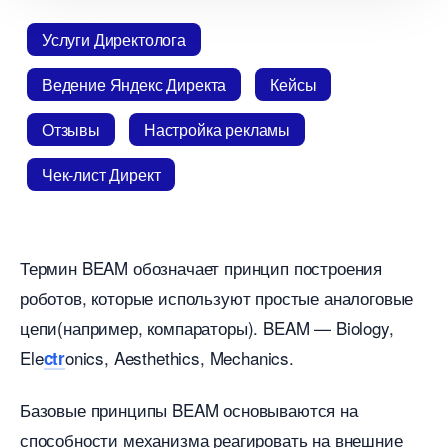
Услуги Директолога
едение Яндекс Директа
Кейсы
Отзывы
Настройка рекламы
Чек-лист Директ
Термин BEAM обозначает принцип построения
роботов, которые используют простые аналоговые
цепи(например, компараторы). BEAM — Biology,
Ele
onics, Aesthethics, Mechanics.
ctr
Базовые принципы BEAM основываются на
способности механизма реагировать на внешние