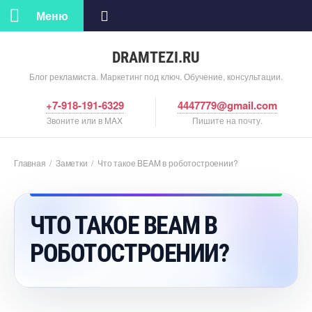
Меню
DRAMTEZI.RU
Блог рекламиста. Маркетинг под ключ. Обучение, консультации.
+7-918-191-6329
4447779@gmail.com
Звоните или в MAX
Пишите на почту.
Главная
/
Заметки
/
Что такое BEAM в роботостроении?
ЧТО ТАКОЕ BEAM
РОБОТОСТРОЕНИИ?