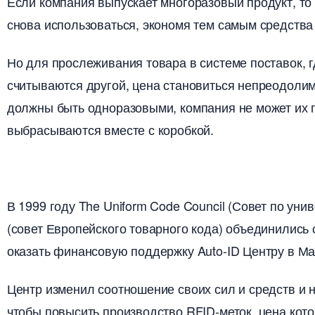
Если компания выпускает многоразовый продукт, то
снова использоваться, экономя тем самым средства
Но для прослеживания товара в системе поставок, 
считываются другой, цена становиться непреодолим
должны быть одноразовыми, компания не может их п
ыбрасываются вместе с коробкой.
1999 году The Uniform Code Council (Совет по униве
(совет Европейского товарного кода) объединились с 
оказать финансовую поддержку Auto-ID Центру в Ма
Центр изменил соотношение своих сил и средств и н
чтобы повысить производство RFID-меток, цена кото