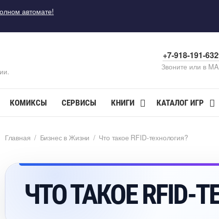
полном автомате!
+7-918-191-63
Звоните или в M
ии.
КОМИКСЫ
СЕРВИСЫ
КНИГИ
КАТАЛОГ ИГР
Главная
/
Бизнес в Жизни
/
Что такое RFID-технология?
ЧТО ТАКОЕ RFID-