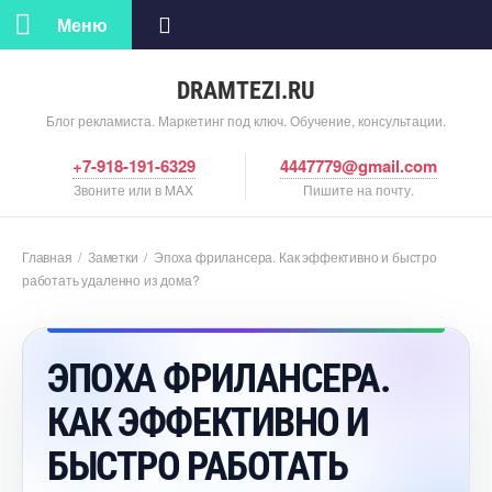
Меню
DRAMTEZI.RU
Блог рекламиста. Маркетинг под ключ. Обучение, консультации.
+7-918-191-6329
4447779@gmail.com
Звоните или в MAX
Пишите на почту.
Главная
/
Заметки
/
Эпоха фрилансера. Как эффективно и быстро
работать удаленно из дома?
ЭПОХА ФРИЛАНСЕРА.
КАК ЭФФЕКТИВНО И
БЫСТРО РАБОТАТЬ