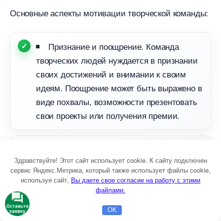
Основные аспекты мотивации творческой команды:
Признание и поощрение. Команда
творческих людей нуждается в признании
своих достижений и внимании к своим
идеям. Поощрение может быть выражено
иде похвалы, возможности презентовать
свои проекты или получения премии.
Свобода и самовыражение. Творческие
Здравствуйте! Этот сайт использует cookie. К сайту подключен
люди часто нуждаются в свободе
сервис Яндекс.Метрика, который также использует файлы cookie,
действий и возможности самовыражения.
используя сайт,
ы даете свое согласие на работу с этими
Предоставление команде возможности
файлами.
ыбирать пути решения задачи и
Оставьте
OK
заявку
Главная
Бесплатная консультация
Настройка Директа
развивать собственные идеи помогает