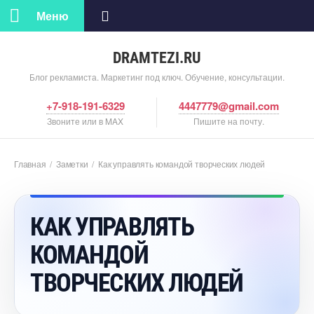
Меню
DRAMTEZI.RU
Блог рекламиста. Маркетинг под ключ. Обучение, консультации.
+7-918-191-6329
4447779@gmail.com
Звоните или в MAX
Пишите на почту.
Главная
/
Заметки
/
Как управлять командой творческих людей
КАК УПРАВЛЯТЬ
КОМАНДОЙ
ТВОРЧЕСКИХ ЛЮДЕЙ