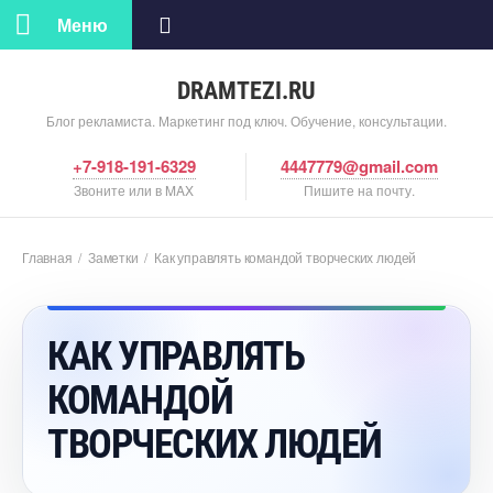
Меню
DRAMTEZI.RU
Блог рекламиста. Маркетинг под ключ. Обучение, консультации.
+7-918-191-6329
4447779@gmail.com
Звоните или в MAX
Пишите на почту.
Главная
/
Заметки
/
Как управлять командой творческих людей
КАК УПРАВЛЯТЬ
КОМАНДОЙ
ТВОРЧЕСКИХ ЛЮДЕЙ