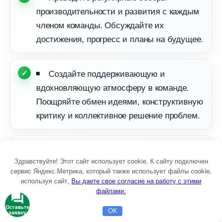
производительности и развития с каждым
членом команды. Обсуждайте их
достижения, прогресс и планы на будущее.
Создайте поддерживающую и
дохновляющую атмосферу в команде.
Поощряйте обмен идеями, конструктивную
критику и коллективное решение проблем.
Предоставьте возможности для
Здравствуйте! Этот сайт использует cookie. К сайту подключен
творческого самовыражения. Позвольте
сервис Яндекс.Метрика, который также использует файлы cookie,
членам команды пробовать новые идеи и
используя сайт,
ы даете свое согласие на работу с этими
подходы, а также участвовать
файлами.
творческих проектах.
Оставьте
OK
заявку
Главная
Бесплатная консультация
Настройка Директа