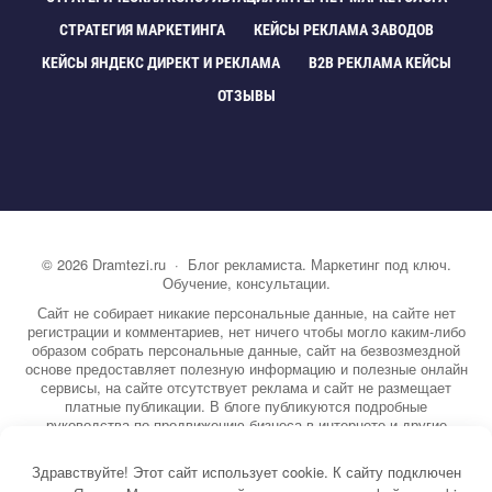
СТРАТЕГИЯ МАРКЕТИНГА
КЕЙСЫ РЕКЛАМА ЗАВОДО
КЕЙСЫ ЯНДЕКС ДИРЕКТ И РЕКЛАМА
B2B РЕКЛАМА КЕЙСЫ
ОТЗЫВЫ
©
2026
Dramtezi.ru
·
Блог рекламиста. Маркетинг под ключ.
Обучение, консультации.
Сайт не собирает никакие персональные данные, на сайте нет
регистрации и комментариев, нет ничего чтобы могло каким-либо
образом собрать персональные данные, сайт на безвозмездной
основе предоставляет полезную информацию и полезные онлайн
сервисы, на сайте отсутствует реклама и сайт не размещает
платные публикации. В блоге публикуются подробные
руководства по продвижению бизнеса в интернете и другие
полезные статьи. Вы можете узнать бесплатно экспертную
информацию о маркетинге, рекламе, копирайтинге и другие темы.
Здравствуйте! Этот сайт использует cookie. К сайту подключен
На сайте опубликовано более 3000 статей.