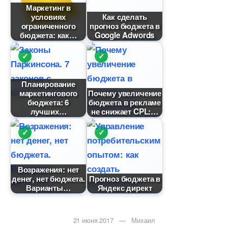
Маркетин
условиях
Как сделать
ограниченного
прогноз бюджета
юджета: как
Google Adwords
Планирование
маркетингового
Почему увеличение
юджета: 6
юджета в рекламе
лучших
не снижает CPL:
озражения: нет
денег, нет бюджета.
Прогноз бюджета
арианты
Яндекс директ
21 июня 2017 — Михаил