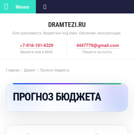
Меню
DRAMTEZI.RU
Блог рекламиста. Маркетинг под ключ. Обучение, консультации.
+7-918-191-6329
4447779@gmail.com
Звоните или в MAX
Пишите на почту.
Главная
/
Директ
/
Прогноз бюджета
ПРОГНОЗ БЮДЖЕТА