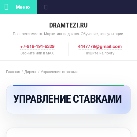
Меню
DRAMTEZI.RU
Блог рекламиста. Маркетинг под ключ. Обучение, консультации.
+7-918-191-6329
4447779@gmail.com
Звоните или в MAX
Пишите на почту.
Главная
/
Директ
/
Управление ставками
УПРАВЛЕНИЕ СТАВКАМИ