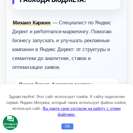
— Специалист по Яндекс
Михаил Каржин
Директ и performance-маркетингу. Помогаю
изнесу запускать и улучшать рекламные
кампании в Яндекс Директ: от структуры и
семантики до аналитики, ставок и
оптимизации заявок.
Яндекс Директ. Аналитика рекламы.
Семантика. Оптимизация заявок
Здравствуйте! Этот сайт использует cookie. К сайту подключен
сервис Яндекс.Метрика, который также использует файлы cookie,
используя сайт,
ы даете свое согласие на работу с этими
Получить консультацию
файлами.
Консультация маркетолога
Оставьте
OK
заявку
Главная
Бесплатная консультация
Настройка Директа