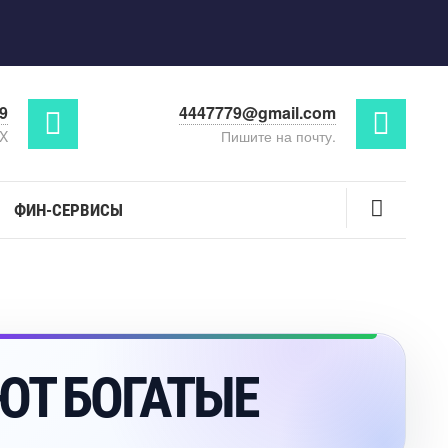
29
4447779@gmail.com
AX
Пишите на почту.
ФИН-СЕРВИСЫ
ЮТ БОГАТЫЕ