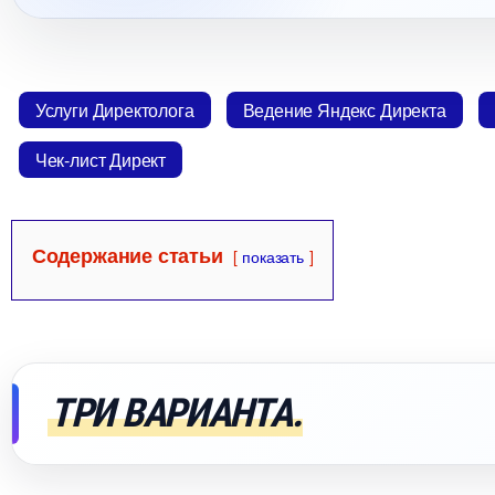
Услуги Директолога
едение Яндекс Директа
Чек-лист Директ
Содержание статьи
показать
ТРИ ВАРИАНТА.