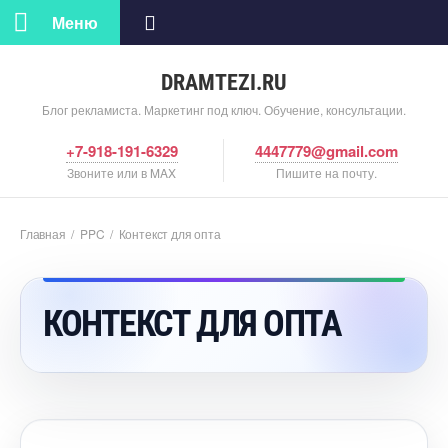
Меню
DRAMTEZI.RU
Блог рекламиста. Маркетинг под ключ. Обучение, консультации.
+7-918-191-6329
4447779@gmail.com
Звоните или в MAX
Пишите на почту.
Главная
/
PPC
/
Контекст для опта
КОНТЕКСТ ДЛЯ ОПТА