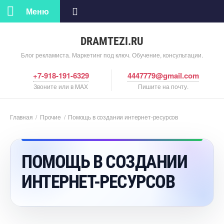
Меню
DRAMTEZI.RU
Блог рекламиста. Маркетинг под ключ. Обучение, консультации.
+7-918-191-6329
4447779@gmail.com
Звоните или в MAX
Пишите на почту.
Главная
/
Прочие
/
Помощь в создании интернет-ресурсо
ПОМОЩЬ В СОЗДАНИИ
ИНТЕРНЕТ-РЕСУРСО