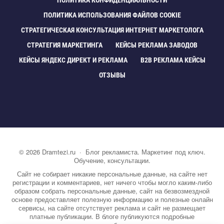
ПОЛИТИКА КОНФИДЕНЦИАЛЬНОСТИ
ПОЛИТИКА ИСПОЛЬЗОВАНИЯ ФАЙЛОВ COOKIE
СТРАТЕГИЧЕСКАЯ КОНСУЛЬТАЦИЯ ИНТЕРНЕТ МАРКЕТОЛОГА
СТРАТЕГИЯ МАРКЕТИНГА
КЕЙСЫ РЕКЛАМА ЗАВОДО
КЕЙСЫ ЯНДЕКС ДИРЕКТ И РЕКЛАМА
B2B РЕКЛАМА КЕЙСЫ
ОТЗЫВЫ
©
2026
Dramtezi.ru
·
Блог рекламиста. Маркетинг под ключ.
Обучение, консультации.
Сайт не собирает никакие персональные данные, на сайте нет
регистрации и комментариев, нет ничего чтобы могло каким-либо
образом собрать персональные данные, сайт на безвозмездной
основе предоставляет полезную информацию и полезные онлайн
сервисы, на сайте отсутствует реклама и сайт не размещает
платные публикации. В блоге публикуются подробные