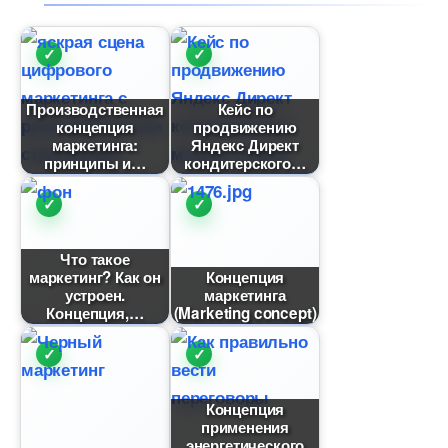
Производственная
Кейс по
концепция
продвижению
маркетинга:
Яндекс Директ
принципы и
кондитерского
Что такое
маркетинг? Как он
Концепция
устроен.
маркетинга
Концепция,
(Marketing concept)
Концепция
применения
энергетического