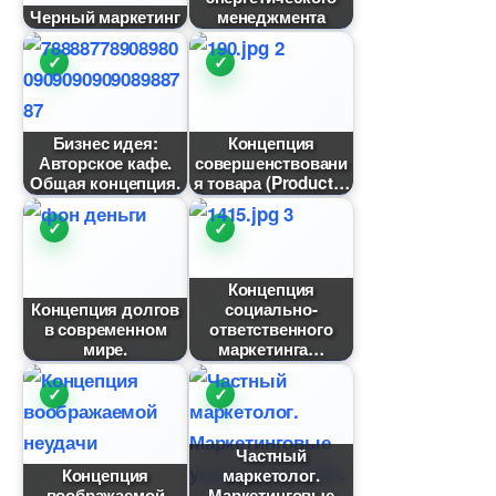
Черный маркетин
менеджмента
Бизнес идея:
Концепция
Авторское кафе.
совершенствовани
Общая концепция.
я товара (Product
Концепция
Концепция долго
социально-
современном
ответственного
мире.
маркетинга
Частный
Концепция
маркетолог.
оображаемой
Маркетинговые