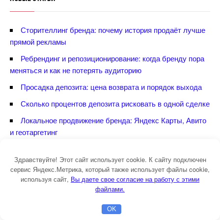
Сторителлинг бренда: почему история продаёт лучше
прямой рекламы
Ребрендинг и репозиционирование: когда бренду пора
меняться и как не потерять аудиторию
Просадка депозита: цена возврата и порядок выхода
Сколько процентов депозита рисковать в одной сделке
Локальное продвижение бренда: Яндекс Карты, Авито
и геотаргетин
Коммуникационная матрица бренда: как выбрать
Здравствуйте! Этот сайт использует cookie. К сайту подключен
каналы продвижения под цель, а не по привычке
сервис Яндекс.Метрика, который также использует файлы cookie,
Как написать продающий текст: чтобы читатель дошёл
используя сайт,
ы даете свое согласие на работу с этими
от заголовка до заявки
файлами.
Как составить УТП: предложение, от которого клиенту
OK
Главная
Бесплатная консультация
Настройка Директа
трудно отказаться