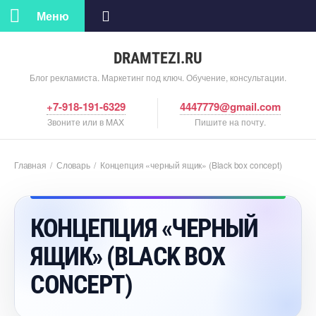
Меню
DRAMTEZI.RU
Блог рекламиста. Маркетинг под ключ. Обучение, консультации.
+7-918-191-6329
4447779@gmail.com
Звоните или в MAX
Пишите на почту.
Главная
/
Словарь
/
Концепция «черный ящик» (Black box concept)
КОНЦЕПЦИЯ «ЧЕРНЫЙ
ЯЩИК» (BLACK BOX
CONCEPT)