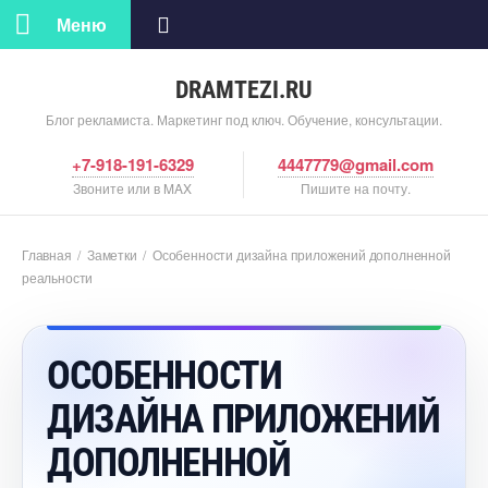
Меню
DRAMTEZI.RU
Блог рекламиста. Маркетинг под ключ. Обучение, консультации.
+7-918-191-6329
4447779@gmail.com
Звоните или в MAX
Пишите на почту.
Главная
/
Заметки
/
Особенности дизайна приложений дополненной
реальности
ОСОБЕННОСТИ
ДИЗАЙНА ПРИЛОЖЕНИЙ
ДОПОЛНЕННОЙ