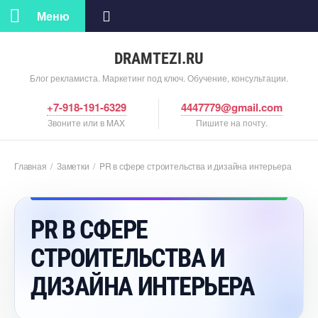
Меню
DRAMTEZI.RU
Блог рекламиста. Маркетинг под ключ. Обучение, консультации.
+7-918-191-6329
4447779@gmail.com
Звоните или в MAX
Пишите на почту.
Главная
/
Заметки
/
PR в сфере строительства и дизайна интерьера
PR В СФЕРЕ
СТРОИТЕЛЬСТВА И
ДИЗАЙНА ИНТЕРЬЕРА