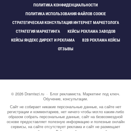
ПОЛИТИКА КОНФИДЕНЦИАЛЬНОСТИ
ПОЛИТИКА ИСПОЛЬЗОВАНИЯ ФАЙЛОВ COOKIE
СТРАТЕГИЧЕСКАЯ КОНСУЛЬТАЦИЯ ИНТЕРНЕТ МАРКЕТОЛОГА
СТРАТЕГИЯ МАРКЕТИНГА
КЕЙСЫ РЕКЛАМА ЗАВОДО
КЕЙСЫ ЯНДЕКС ДИРЕКТ И РЕКЛАМА
B2B РЕКЛАМА КЕЙСЫ
ОТЗЫВЫ
©
2026
Dramtezi.ru
·
Блог рекламиста. Маркетинг под ключ.
Обучение, консультации.
Сайт не собирает никакие персональные данные, на сайте нет
регистрации и комментариев, нет ничего чтобы могло каким-либо
образом собрать персональные данные, сайт на безвозмездной
основе предоставляет полезную информацию и полезные онлайн
сервисы, на сайте отсутствует реклама и сайт не размещает