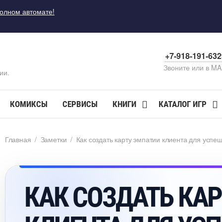
полном автомате!
+7-918-191-63
Звоните или в M
ии.
КОМИКСЫ
СЕРВИСЫ
КНИГИ
КАТАЛОГ ИГР
Главная
/
Заметки
/
Как создать карту эмпатии клиента для успе
КАК СОЗДАТЬ КА