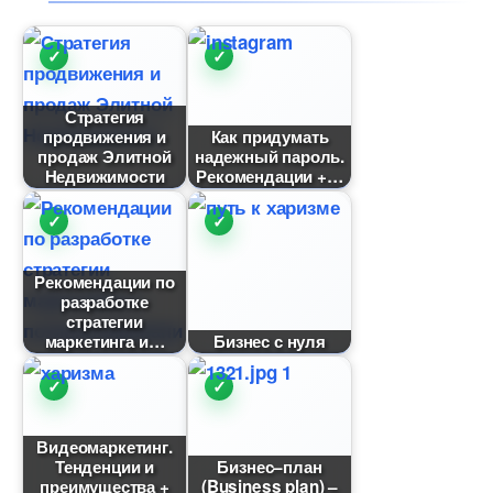
Стратегия
продвижения и
Как придумать
продаж Элитной
надежный пароль.
Недвижимости
Рекомендации +
Рекомендации по
разработке
стратегии
маркетинга и
Бизнес с нуля
идеомаркетинг.
Тенденции и
Бизнес–план
преимущества +
(Business plan) –