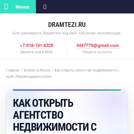
Меню
DRAMTEZI.RU
Блог рекламиста. Маркетинг под ключ. Обучение, консультации.
+7-918-191-6329
4447779@gmail.com
Звоните или в MAX
Пишите на почту.
Главная
/
Бизнес в Жизни
/
Как открыть агентство недвижимости с
нуля. Рекомендации и план
КАК ОТКРЫТЬ
АГЕНТСТВО
НЕДВИЖИМОСТИ С