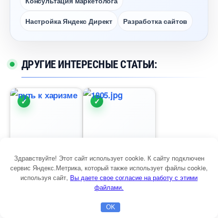
Консультация маркетолога
Настройка Яндекс Директ
Разработка сайто
ДРУГИЕ ИНТЕРЕСНЫЕ СТАТЬИ:
Анализ бизнес-
Бизнес с нуля
портфеля
Здравствуйте! Этот сайт использует cookie. К сайту подключен
сервис Яндекс.Метрика, который также использует файлы cookie,
используя сайт,
ы даете свое согласие на работу с этими
файлами.
Как начать бизнес с
OK
нуля?
Как построить
Главная
Бесплатная консультация
Настройка Директа