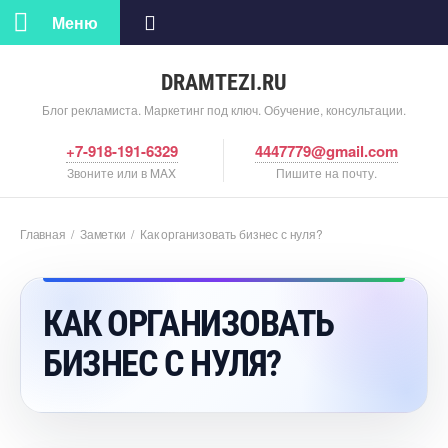
Меню
DRAMTEZI.RU
Блог рекламиста. Маркетинг под ключ. Обучение, консультации.
+7-918-191-6329
4447779@gmail.com
Звоните или в MAX
Пишите на почту.
Главная
/
Заметки
/
Как организовать бизнес с нуля?
КАК ОРГАНИЗОВАТЬ
БИЗНЕС С НУЛЯ?