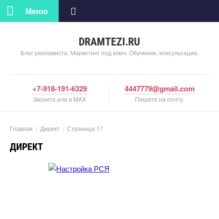
Меню
DRAMTEZI.RU
Блог рекламиста. Маркетинг под ключ. Обучение, консультации.
+7-918-191-6329
4447779@gmail.com
Звоните или в MAX
Пишите на почту.
Главная
/
Директ
/
Страница 17
ДИРЕКТ