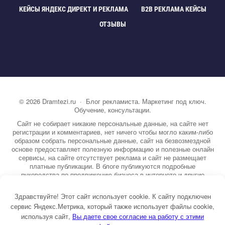
КЕЙСЫ ЯНДЕКС ДИРЕКТ И РЕКЛАМА
B2B РЕКЛАМА КЕЙСЫ
ОТЗЫВЫ
©
2026
Dramtezi.ru
·
Блог рекламиста. Маркетинг под ключ.
Обучение, консультации.
Сайт не собирает никакие персональные данные, на сайте нет
регистрации и комментариев, нет ничего чтобы могло каким-либо
образом собрать персональные данные, сайт на безвозмездной
основе предоставляет полезную информацию и полезные онлайн
сервисы, на сайте отсутствует реклама и сайт не размещает
платные публикации. В блоге публикуются подробные
руководства по продвижению бизнеса в интернете и другие
полезные статьи. Вы можете узнать бесплатно экспертную
информацию о маркетинге, рекламе, копирайтинге и другие темы.
Здравствуйте! Этот сайт использует cookie. К сайту подключен
На сайте опубликовано более 3000 статей.
сервис Яндекс.Метрика, который также использует файлы cookie,
используя сайт,
ы даете свое согласие на работу с этими
Тема от GoodwinPress.ru