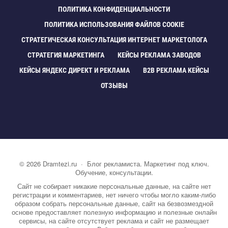
ПОЛИТИКА КОНФИДЕНЦИАЛЬНОСТИ
ПОЛИТИКА ИСПОЛЬЗОВАНИЯ ФАЙЛОВ COOKIE
СТРАТЕГИЧЕСКАЯ КОНСУЛЬТАЦИЯ ИНТЕРНЕТ МАРКЕТОЛОГА
СТРАТЕГИЯ МАРКЕТИНГА
КЕЙСЫ РЕКЛАМА ЗАВОДО
КЕЙСЫ ЯНДЕКС ДИРЕКТ И РЕКЛАМА
B2B РЕКЛАМА КЕЙСЫ
ОТЗЫВЫ
©
2026
Dramtezi.ru
·
Блог рекламиста. Маркетинг под ключ.
Обучение, консультации.
Сайт не собирает никакие персональные данные, на сайте нет
регистрации и комментариев, нет ничего чтобы могло каким-либо
образом собрать персональные данные, сайт на безвозмездной
основе предоставляет полезную информацию и полезные онлайн
сервисы, на сайте отсутствует реклама и сайт не размещает