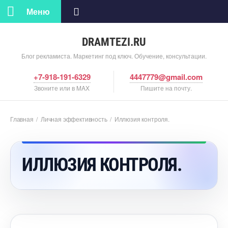
Меню
DRAMTEZI.RU
Блог рекламиста. Маркетинг под ключ. Обучение, консультации.
+7-918-191-6329
4447779@gmail.com
Звоните или в MAX
Пишите на почту.
Главная
/
Личная эффективность
/
Иллюзия контроля.
ИЛЛЮЗИЯ КОНТРОЛЯ.