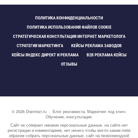
ПОЛИТИКА КОНФИДЕНЦИАЛЬНОСТИ
ПОЛИТИКА ИСПОЛЬЗОВАНИЯ ФАЙЛОВ COOKIE
СТРАТЕГИЧЕСКАЯ КОНСУЛЬТАЦИЯ ИНТЕРНЕТ МАРКЕТОЛОГА
СТРАТЕГИЯ МАРКЕТИНГА
КЕЙСЫ РЕКЛАМА ЗАВОДО
КЕЙСЫ ЯНДЕКС ДИРЕКТ И РЕКЛАМА
B2B РЕКЛАМА КЕЙСЫ
ОТЗЫВЫ
©
2026
Dramtezi.ru
·
Блог рекламиста. Маркетинг под ключ.
Обучение, консультации.
Сайт не собирает никакие персональные данные, на сайте нет
регистрации и комментариев, нет ничего чтобы могло каким-либо
образом собрать персональные данные, сайт на безвозмездной