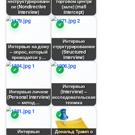
неструктурированн
торговом центре
ое (Nondirective
(зале) (mall
interview)
intercept)
Интервью
Интервью на дому
структурированное
– опрос, который
(Structured
проводится у
interview)
Интервью
Интервью личное
(Interview) –
(Personal interview)
исследовательская
– метод
техника
Интервью
Дональд Трамп о