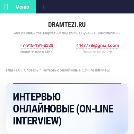
Меню
DRAMTEZI.RU
Блог рекламиста. Маркетинг под ключ. Обучение, консультации.
+7-918-191-6329
4447779@gmail.com
Звоните или в MAX
Пишите на почту.
Главная
/
Словарь
/
Интервью онлайновые (On-line interview)
ИНТЕРВЬЮ
ОНЛАЙНОВЫЕ (ON-LINE
INTERVIEW)