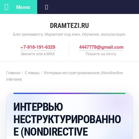
Меню
DRAMTEZI.RU
Блог рекламиста. Маркетинг под ключ. Обучение, консультации.
+7-918-191-6329
4447779@gmail.com
Звоните или в MAX
Пишите на почту.
Главная
/
Словарь
/
Интервью неструктурированное (Nondirective
interview)
ИНТЕРВЬЮ
НЕСТРУКТУРИРОВАННО
Е (NONDIRECTIVE