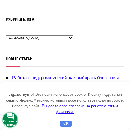
РУБРИКИ БЛОГА
НОВЫЕ СТАТЬИ
Работа с лидерами мнений: как выбирать блогеров и
не слить бюджет
Усреднение позиций на фин рынке. Как рассчитать
Здравствуйте! Этот сайт использует cookie. К сайту подключен
сервис Яндекс.Метрика, который также использует файлы cookie,
инвестициях и трейдинге
используя сайт,
ы даете свое согласие на работу с этими
Как посчитать сложный процент. Формула и удобный
файлами.
онлайн сервис
Оставьте
OK
заявку
Главная
Бесплатная консультация
Настройка Директа
лияние технологий на создание и развитие онлайн-игр