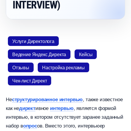
INTERVIEW)
Услуги Директолога
едение Яндекс Директа
Кейсы
Отзывы
Настройка рекламы
Чек-лист Директ
Не
, также известное
структурированное интервью
как не
ивное
, является формой
директ
интервью
интервью, в котором отсутствует заранее заданный
набор
ов.​ Вместо этого, интервьюер
опрос