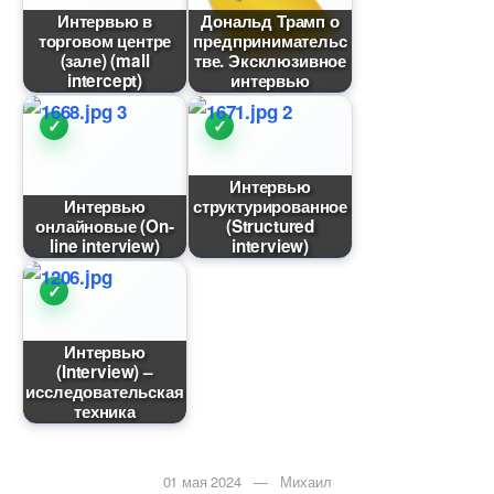
Интервью
Дональд Трамп о
торговом центре
предпринимательс
(зале) (mall
тве. Эксклюзивное
intercept)
интервью
Интервью
Интервью
структурированное
онлайновые (On-
(Structured
line interview)
interview)
Интервью
(Interview) –
исследовательская
техника
01 мая 2024 — Михаил