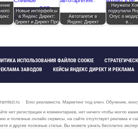
жение
Неужели Хо
ного
Новые интерфейсы
подкупили Ян
декс
Яндекс Директ:
Автотагети
Опус о моде
Директ и Директ Про
Яндекс Директ
ИТИКА ИСПОЛЬЗОВАНИЯ ФАЙЛОВ COOKIE
СТРАТЕГИЧЕСК
РЕКЛАМА ЗАВОДО
КЕЙСЫ ЯНДЕКС ДИРЕКТ И РЕКЛАМА
ramtezi.ru
·
Блог рекламиста. Маркетинг под ключ. Обучение, конс
йте нет регистрации и комментариев, нет ничего чтобы могло как
 и полезные онлайн сервисы, на сайте отсутствует реклама и сай
ете и другие полезные статьи. Вы можете узнать бесплатно экспе
другие темы. На сайте опубликовано более 3000 статей.