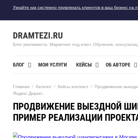
Узнайте как системно привлекать клиентов в ваш бизнес на 
DRAMTEZI.RU
Блог рекламиста. Маркетинг под ключ. Обучение, консультац
БЛОГ
МОИ УСЛУГИ
КЕЙСЫ
ОБ АВТОРЕ
Главная
/
Катало
/
Кейсы контекст
/
Продвижение выездн
Яндекс Директ.
ПРОДВИЖЕНИЕ ВЫЕЗДНОЙ ШИ
ПРИМЕР РЕАЛИЗАЦИИ ПРОЕКТА