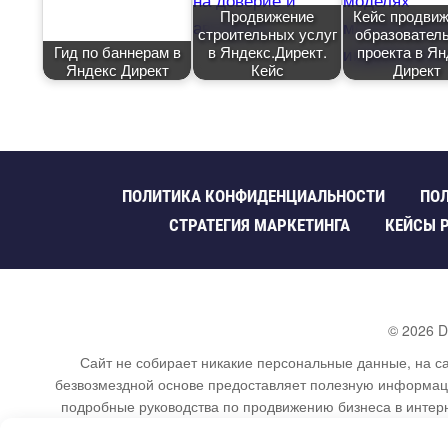
Продвижение
Кейс продви
строительных услу
образователь
Гид по баннерам
Яндекс.Директ.
проекта в Ян
Яндекс Директ
Кейс
Директ
ПОЛИТИКА КОНФИДЕНЦИАЛЬНОСТИ
ПОЛ
СТРАТЕГИЯ МАРКЕТИНГА
КЕЙСЫ 
©
2026
D
Сайт не собирает никакие персональные данные, на са
езвозмездной основе предоставляет полезную информацию
подробные руководства по продвижению бизнеса в интерн