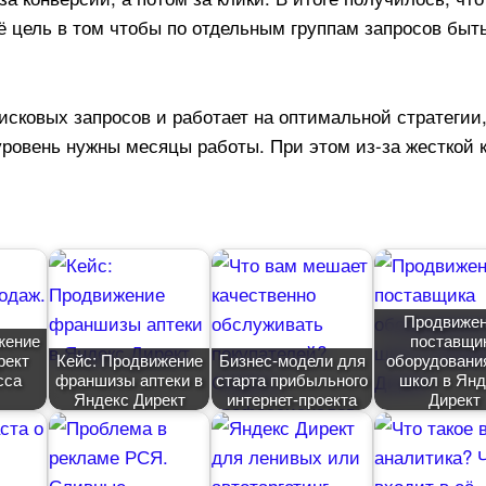
её цель в том чтобы по отдельным группам запросов быт
исковых запросов и работает на оптимальной стратегии,
уровень нужны месяцы работы. При этом из-за жесткой
Продвиже
жение
поставщи
ект
Кейс: Продвижение
Бизнес-модели для
оборудовани
сса
франшизы аптеки
старта прибыльного
школ в Янд
Яндекс Директ
интернет-проекта
Директ