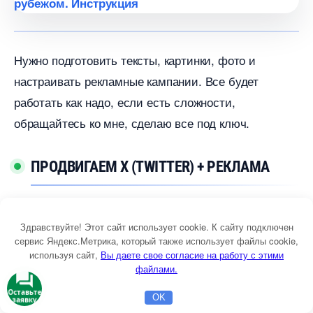
Нужно подготовить тексты, картинки, фото и
настраивать рекламные кампании. Все будет
работать как надо, если есть сложности,
обращайтесь ко мне, сделаю все под ключ.
ПРОДВИГАЕМ X (TWITTER) + РЕКЛАМА
технологическом мире Twitter (сейчас называется
Здравствуйте! Этот сайт использует cookie. К сайту подключен
X
— переименовал Илон Маск, после покупки) стал
сервис Яндекс.Метрика, который также использует файлы cookie,
основным медиумом донесения информации.
используя сайт,
ы даете свое согласие на работу с этими
файлами.
полне возможно, что после покупки Илоном
Маском соцсеть ещё больше упрочит свои позиции.
Оставьте
OK
заявку
Главная
Бесплатная консультация
Настройка Директа