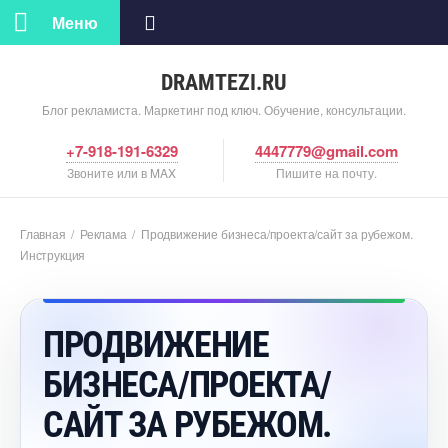
Меню
DRAMTEZI.RU
Блог рекламиста. Маркетинг под ключ. Обучение, консультации.
+7-918-191-6329
4447779@gmail.com
Звоните или в MAX
Пишите на почту.
Главная
/
Реклама
/
Продвижение бизнеса/проекта/сайт за рубежом.
Инструкция
ПРОДВИЖЕНИЕ
БИЗНЕСА/ПРОЕКТА/
САЙТ ЗА РУБЕЖОМ.