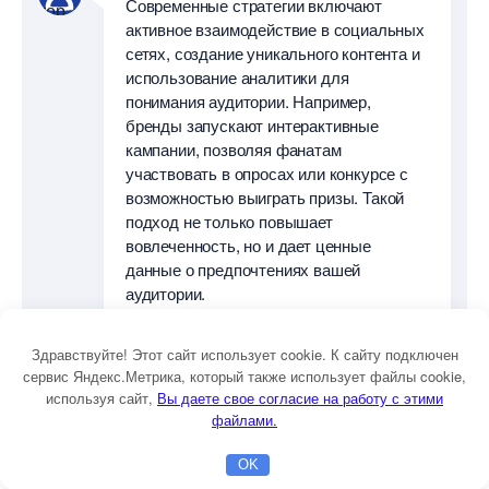
Современные стратегии включают
активное взаимодействие в социальных
сетях, создание уникального контента и
использование аналитики для
понимания аудитории. Например,
ренды запускают интерактивные
кампании, позволяя фанатам
участвовать в опросах или конкурсе с
озможностью выиграть призы. Такой
подход не только повышает
овлеченность, но и дает ценные
данные о предпочтениях вашей
аудитории.
Здравствуйте! Этот сайт использует cookie. К сайту подключен
Как оценить эффективность маркетинговых
сервис Яндекс.Метрика, который также использует файлы cookie,
используя сайт,
ы даете свое согласие на работу с этими
кампаний в мире спорта?
файлами.
OK
Главная
Бесплатная консультация
Настройка Директа
Оценка эффективности включает