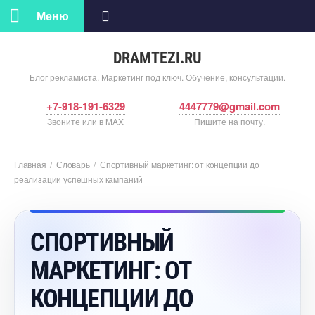
Меню
DRAMTEZI.RU
Блог рекламиста. Маркетинг под ключ. Обучение, консультации.
+7-918-191-6329
4447779@gmail.com
Звоните или в MAX
Пишите на почту.
Главная
/
Словарь
/
Спортивный маркетинг: от концепции до
реализации успешных кампаний
СПОРТИВНЫЙ
МАРКЕТИНГ: ОТ
КОНЦЕПЦИИ ДО