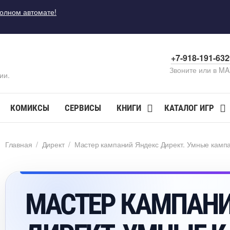
полном автомате!
+7-918-191-63
Звоните или в M
ии.
КОМИКСЫ
СЕРВИСЫ
КНИГИ
КАТАЛОГ ИГР
Главная
/
Директ
/
Мастер кампаний Яндекс Директ. Умные кампа
МАСТЕР КАМПАНИ