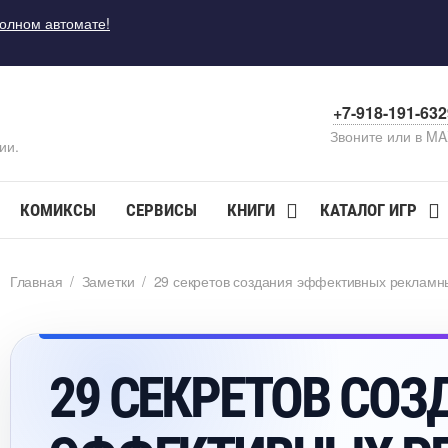
полном автомате!
+7-918-191-63
Звоните или в M
ии.
КОМИКСЫ
СЕРВИСЫ
КНИГИ
КАТАЛОГ ИГР
Главная
/
Заметки
/
29 секретов создания эффективных рекламн
29 СЕКРЕТОВ СОЗ