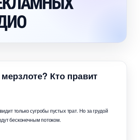
ЕКЛАМНЫХ
ДИО
 мерзлоте? Кто правит
идит только сугробы пустых трат. Но за грудой
идут бесконечным потоком.