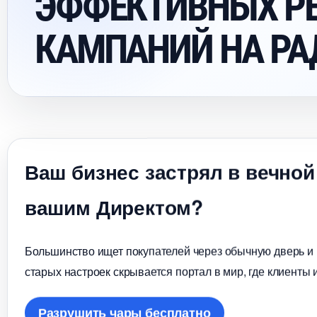
ЭФФЕКТИВНЫХ Р
КАМПАНИЙ НА РА
аш бизнес застрял в вечной
ашим Директом?
Большинство ищет покупателей через обычную дверь и в
старых настроек скрывается портал в мир, где клиенты 
Разрушить чары бесплатно