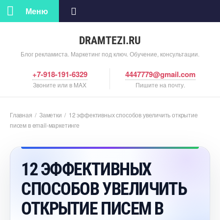
Меню
DRAMTEZI.RU
Блог рекламиста. Маркетинг под ключ. Обучение, консультации.
+7-918-191-6329
4447779@gmail.com
Звоните или в MAX
Пишите на почту.
Главная
/
Заметки
/
12 эффективных способов увеличить открытие
писем в email-маркетинге
12 ЭФФЕКТИВНЫХ
СПОСОБОВ УВЕЛИЧИТЬ
ОТКРЫТИЕ ПИСЕМ