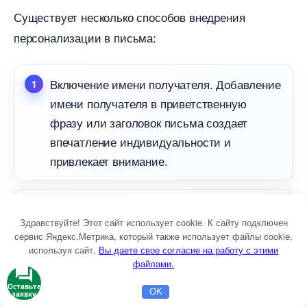
Существует несколько способов внедрения
персонализации в письма:
ключение имени получателя. Добавление
имени получателя в приветственную
фразу или заголовок письма создает
печатление индивидуальности и
привлекает внимание.
Использование данных о покупках. Если у
Здравствуйте! Этот сайт использует cookie. К сайту подключен
ас есть информация о предыдущих
сервис Яндекс.Метрика, который также использует файлы cookie,
покупках получателя, вы можете
используя сайт,
ы даете свое согласие на работу с этими
файлами.
предлагать ему товары или акции, которые
наиболее интересны и релевантны для
Оставьте
OK
заявку
Главная
Бесплатная консультация
Настройка Директа
него.