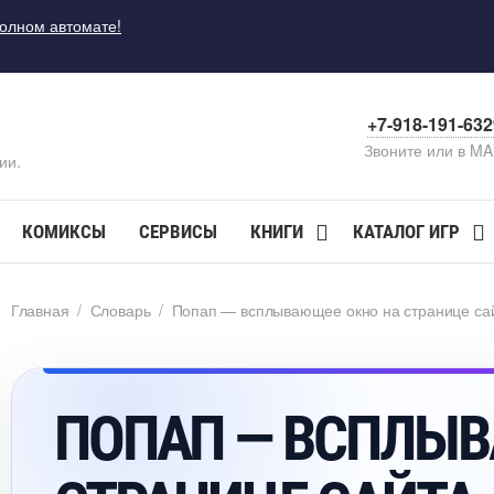
полном автомате!
+7-918-191-63
Звоните или в M
ии.
КОМИКСЫ
СЕРВИСЫ
КНИГИ
КАТАЛОГ ИГР
Главная
/
Словарь
/
Попап — всплывающее окно на странице сай
ПОПАП — ВСПЛЫВ