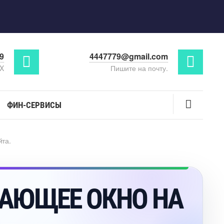
29
4447779@gmail.com
AX
Пишите на почту.
ФИН-СЕРВИСЫ
та.
АЮЩЕЕ ОКНО НА