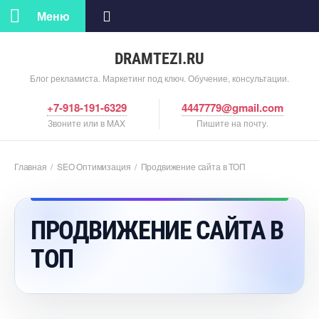
Меню
DRAMTEZI.RU
Блог рекламиста. Маркетинг под ключ. Обучение, консультации.
+7-918-191-6329
4447779@gmail.com
Звоните или в MAX
Пишите на почту.
Главная
/
SEO Оптимизация
/
Продвижение сайта в ТОП
ПРОДВИЖЕНИЕ САЙТА
ТОП