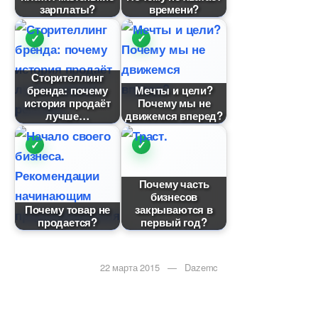
зарплаты?
ремени?
Сторителлин
ренда: почему
Мечты и цели?
история продаёт
Почему мы не
лучше
движемся вперед?
Почему часть
изнесо
Почему товар не
закрываются
продается?
первый год?
22 марта 2015 — Dazemc