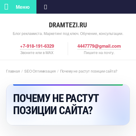
Меню
DRAMTEZI.RU
Блог рекламиста. Маркетинг под ключ. Обучение, консультации.
+7-918-191-6329
4447779@gmail.com
Звоните или в MAX
Пишите на почту.
Главная
/
SEO Оптимизация
/
Почему не растут позиции сайта?
ПОЧЕМУ НЕ РАСТУТ
ПОЗИЦИИ САЙТА?