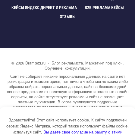
КЕЙСЫ ЯНДЕКС ДИРЕКТ И РЕКЛАМА
B2B РЕКЛАМА КЕЙСЫ
ОТЗЫВЫ
©
2026
Dramtezi.ru
·
Блог рекламиста. Маркетинг под ключ.
Обучение, консультации.
Сайт не собирает никакие персональные данные, на сайте нет
регистрации и комментариев, нет ничего чтобы могло каким-либо
образом собрать персональные данные, сайт на безвозмездной
основе предоставляет полезную информацию и полезные онлайн
сервисы, на сайте отсутствует реклама и сайт не размещает
платные публикации. В блоге публикуются подробные
руководства по продвижению бизнеса в интернете и другие
полезные статьи. Вы можете узнать бесплатно экспертную
информацию о маркетинге, рекламе, копирайтинге и другие темы.
Здравствуйте! Этот сайт использует cookie. К сайту подключен
На сайте опубликовано более 3000 статей.
сервис Яндекс.Метрика, который также использует файлы cookie,
используя сайт,
ы даете свое согласие на работу с этими