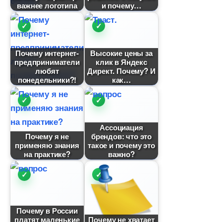
ажнее логотипа
и почему
Почему интернет-
ысокие цены за
предприниматели
клик в Яндекс
любят
Директ. Почему? И
понедельники?!
как
Ассоциация
Почему я не
рендов: что это
применяю знания
такое и почему это
на практике?
ажно?
Почему в России
платят маленькие
Почему не хватает