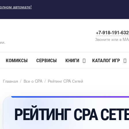
полном автомате!
+7-918-191-63
Звоните или в M
ии.
КОМИКСЫ
СЕРВИСЫ
КНИГИ
КАТАЛОГ ИГР
Главная
/
се о CPA
/
Рейтинг CPA Сетей
РЕЙТИНГ CPA СЕТ