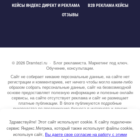
КЕЙСЫ ЯНДЕКС ДИРЕКТ И РЕКЛАМА
B2B РЕКЛАМА КЕЙСЫ
ОТЗЫВЫ
©
2026
Dramtezi.ru
·
Блог рекламиста. Маркетинг под ключ.
Обучение, консультации.
Сайт не собирает никакие персональные данные, на сайте нет
регистрации и комментариев, нет ничего чтобы могло каким-либо
образом собрать персональные данные, сайт на безвозмездной
основе предоставляет полезную информацию и полезные онлайн
сервисы, на сайте отсутствует реклама и сайт не размещает
платные публикации. В блоге публикуются подробные
руководства по продвижению бизнеса в интернете и другие
полезные статьи. Вы можете узнать бесплатно экспертную
информацию о маркетинге, рекламе, копирайтинге и другие темы.
Здравствуйте! Этот сайт использует cookie. К сайту подключен
На сайте опубликовано более 3000 статей.
сервис Яндекс.Метрика, который также использует файлы cookie,
используя сайт,
ы даете свое согласие на работу с этими
Тема от GoodwinPress.ru