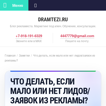
Меню
DRAMTEZI.RU
Блог рекламиста. Маркетинг под ключ. Обучение, консультации.
+7-918-191-6329
4447779@gmail.com
Звоните или в MAX
Пишите на почту.
Главная
/
Заметки
/
Что делать, если мало или нет лидов/заявок из
рекламы?
ЧТО ДЕЛАТЬ, ЕСЛИ
МАЛО ИЛИ НЕТ ЛИДОВ/
ЗАЯВОК ИЗ РЕКЛАМЫ?