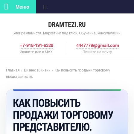
Меню
DRAMTEZI.RU
Блог рекламиста. Маркетинг под ключ. Обучение, консультации.
+7-918-191-6329
4447779@gmail.com
Звоните или в MAX
Пишите на почту.
Главная
/
Бизнес в Жизни
/
Как повысить продажи торговому
представителю.
КАК ПОВЫСИТЬ
ПРОДАЖИ ТОРГОВОМУ
ПРЕДСТАВИТЕЛЮ.