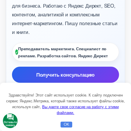
для бизнеса. Работаю с Яндекс Директ, SEO,
контентом, аналитикой и комплексным
интернет-маркетингом. Пишу полезные статьи
и книги.
Преподаватель маркетинга. Специалист по
рекламе. Разработка сайтов. Яндекс Директ
Получить консультацию
Консультация маркетолога
Здравствуйте! Этот сайт использует cookie. К сайту подключен
сервис Яндекс.Метрика, который также использует файлы cookie,
Настройка Яндекс Директ
Разработка сайто
используя сайт,
ы даете свое согласие на работу с этими
файлами.
Оставьте
OK
заявку
Главная
Бесплатная консультация
Настройка Директа
ДРУГИЕ ИНТЕРЕСНЫЕ СТАТЬИ: