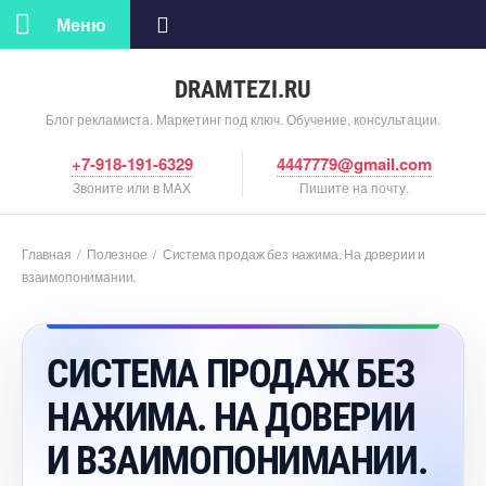
Меню
DRAMTEZI.RU
Блог рекламиста. Маркетинг под ключ. Обучение, консультации.
+7-918-191-6329
4447779@gmail.com
Звоните или в MAX
Пишите на почту.
Главная
/
Полезное
/
Система продаж без нажима. На доверии и
заимопонимании.
СИСТЕМА ПРОДАЖ БЕЗ
НАЖИМА. НА ДОВЕРИИ
И ВЗАИМОПОНИМАНИИ.