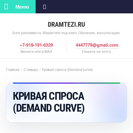
Меню
DRAMTEZI.RU
Блог рекламиста. Маркетинг под ключ. Обучение, консультации.
+7-918-191-6329
4447779@gmail.com
Звоните или в MAX
Пишите на почту.
Главная
/
Словарь
/
Кривая спроса (Demand curve)
КРИВАЯ СПРОСА
(DEMAND CURVE)