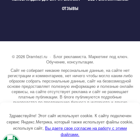
ОТЗЫВЫ
©
2026
Dramtezi.ru
·
Блог рекламиста. Маркетинг под ключ.
Обучение, консультации.
Сайт не собирает никакие персональные данные, на сайте нет
регистрации и комментариев, нет ничего чтобы могло каким-либо
образом собрать персональные данные, сайт на безвозмездной
основе предоставляет полезную информацию и полезные онлайн
сервисы, на сайте отсутствует реклама и сайт не размещает
платные публикации. В блоге публикуются подробные
руководства по продвижению бизнеса в интернете и другие
полезные статьи. Вы можете узнать бесплатно экспертную
информацию о маркетинге, рекламе, копирайтинге и другие темы.
Здравствуйте! Этот сайт использует cookie. К сайту подключен
На сайте опубликовано более 3000 статей.
сервис Яндекс.Метрика, который также использует файлы cookie,
используя сайт,
ы даете свое согласие на работу с этими
Тема от GoodwinPress.ru
файлами.