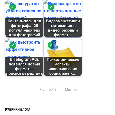
Контент-план для
идеомаркетинг и
фотографа: 25
ертикальные
популярных тем
идео: базовый
для фотографий
формат
Telegram Ads
Психологические
появился новый
аспекты
формат —
использования
поисковая реклама
социальных
15 мая 2024 — Михаил
РУБРИКИ БЛОГА