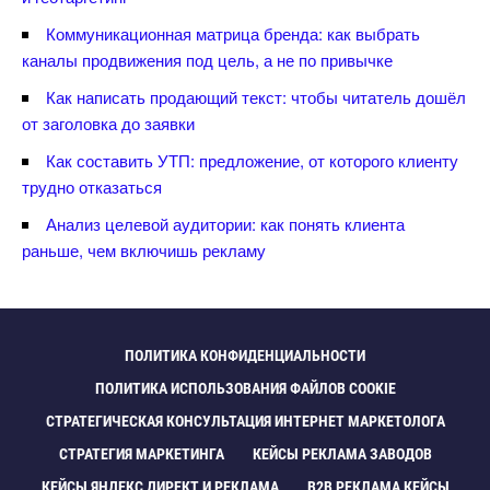
Коммуникационная матрица бренда: как выбрать
каналы продвижения под цель, а не по привычке
Как написать продающий текст: чтобы читатель дошёл
от заголовка до заявки
Как составить УТП: предложение, от которого клиенту
трудно отказаться
Анализ целевой аудитории: как понять клиента
раньше, чем включишь рекламу
ПОЛИТИКА КОНФИДЕНЦИАЛЬНОСТИ
ПОЛИТИКА ИСПОЛЬЗОВАНИЯ ФАЙЛОВ COOKIE
СТРАТЕГИЧЕСКАЯ КОНСУЛЬТАЦИЯ ИНТЕРНЕТ МАРКЕТОЛОГА
СТРАТЕГИЯ МАРКЕТИНГА
КЕЙСЫ РЕКЛАМА ЗАВОДО
КЕЙСЫ ЯНДЕКС ДИРЕКТ И РЕКЛАМА
B2B РЕКЛАМА КЕЙСЫ