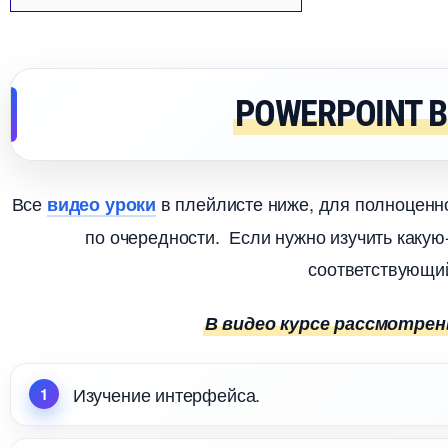
POWERPOINT 
се
плейлисте ниже, для полноценног
идео уроки
по очередности. Если нужно изучить каку
соответствующий
идео курсе рассмотре
Изучение интерфейса.