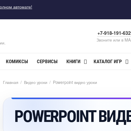
полном автомате!
+7-918-191-63
Звоните или в M
ии.
КОМИКСЫ
СЕРВИСЫ
КНИГИ
КАТАЛОГ ИГР
Главная
/
идео уроки
/
Powerpoint видео уроки
POWERPOINT ВИД