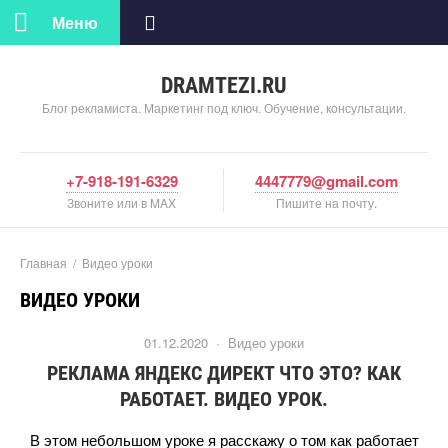
Меню
DRAMTEZI.RU
Блог рекламиста. Маркетинг под ключ. Обучение, консультации.
+7-918-191-6329
4447779@gmail.com
Звоните или в MAX
Пишите на почту.
Главная
/
идео уроки
ИДЕО УРОКИ
01.12.2020 ·
идео уроки
РЕКЛАМА ЯНДЕКС ДИРЕКТ ЧТО ЭТО? КАК
РАБОТАЕТ. ВИДЕО УРОК.
этом небольшом уроке я расскажу о том как работает