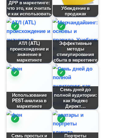
ДРР в маркетинге:
что это, как считать
Убеждение
и как использовать
продажах
АТЛ (ATL)
Эффективные
происхождение и
методы
значение
стимулирования
маркетинге
сбыта в маркетинге
Семь дней до
Использование
полной аудитории:
PEST-анализа
как Яндекс
маркетинге
Директ
Семь простых и
Портреты