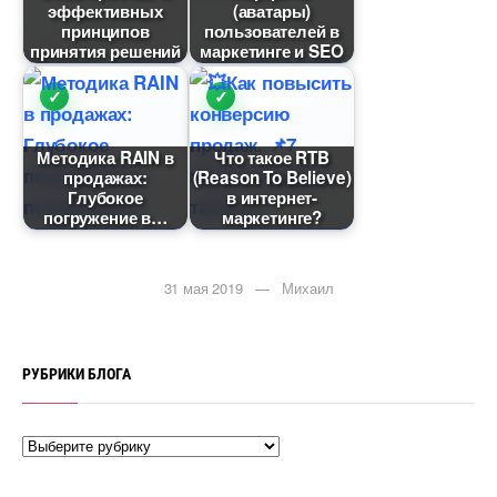
эффективных
(аватары)
принципо
пользователей
принятия решений
маркетинге и SEO
Методика RAIN
Что такое RTB
продажах:
(Reason To Believe)
Глубокое
интернет-
погружение
маркетинге?
31 мая 2019 — Михаил
РУБРИКИ БЛОГА