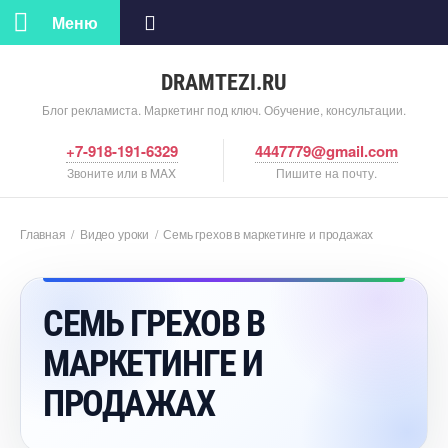
Меню
DRAMTEZI.RU
Блог рекламиста. Маркетинг под ключ. Обучение, консультации.
+7-918-191-6329
4447779@gmail.com
Звоните или в MAX
Пишите на почту.
Главная
/
идео уроки
/
Семь грехов в маркетинге и продажах
СЕМЬ ГРЕХО
МАРКЕТИНГЕ И
ПРОДАЖАХ