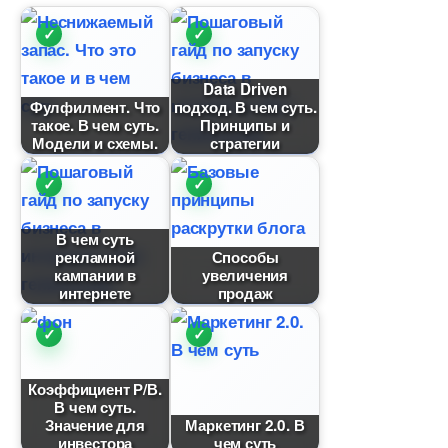
Data Driven
Фулфилмент. Что
подход. В чем суть.
такое. В чем суть.
Принципы и
Модели и схемы.
стратегии
чем суть
рекламной
Способы
кампании
увеличения
интернете
продаж
Коэффициент Р/В.
чем суть.
Значение для
Маркетинг 2.0.
инвестора
чем суть