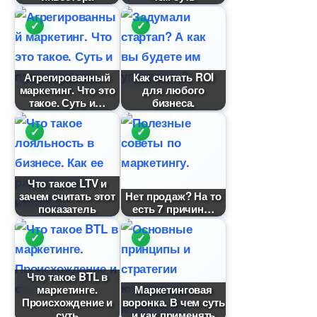
Агрегированный
Как считать ROI
маркетинг. Что это
для любого
такое. Суть и
изнеса.
Что такое LTV и
зачем считать этот
Нет продаж? На то
показатель
есть 7 причин
Что такое BTL
маркетинге.
Маркетинговая
Происхождение и
оронка. В чем суть
суть
и как применять