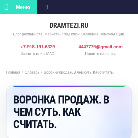
Меню
DRAMTEZI.RU
Блог рекламиста. Маркетинг под ключ. Обучение, консультации.
+7-918-191-6329
4447779@gmail.com
Звоните или в MAX
Пишите на почту.
Главная
/
Словарь
/
оронка продаж. В чем суть. Как считать.
ОРОНКА ПРОДАЖ.
ЧЕМ СУТЬ. КАК
СЧИТАТЬ.