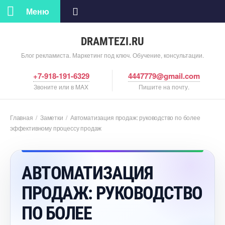
Меню
DRAMTEZI.RU
Блог рекламиста. Маркетинг под ключ. Обучение, консультации.
+7-918-191-6329
4447779@gmail.com
Звоните или в MAX
Пишите на почту.
Главная
/
Заметки
/
Автоматизация продаж: руководство по более
эффективному процессу продаж
АВТОМАТИЗАЦИЯ
ПРОДАЖ: РУКОВОДСТВО
ПО БОЛЕЕ