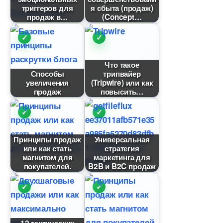
триггеров для
я сбыта (продаж)
продаж
(Concept
Что такое
Способы
трипвайер
увеличения
(Tripwire) или как
продаж
повысить
Принципы продаж
Универсальная
или как стать
стратегия
магнитом для
маркетинга для
покупателей.
B2B и B2C продаж