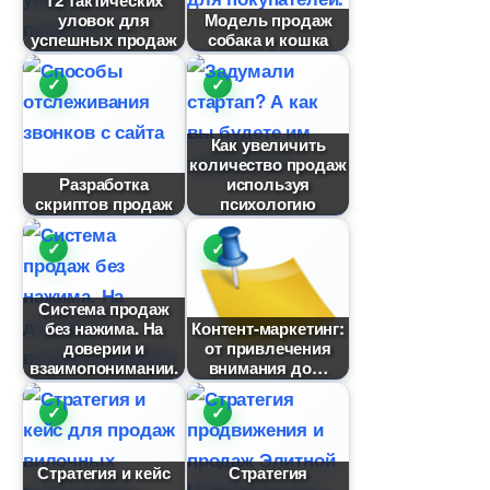
12 тактических
уловок для
Модель продаж
успешных продаж
собака и кошка
Как увеличить
количество продаж
Разработка
используя
скриптов продаж
психологию
Система продаж
ез нажима. На
Контент-маркетинг:
доверии и
от привлечения
заимопонимании.
нимания до
Стратегия и кейс
Стратегия