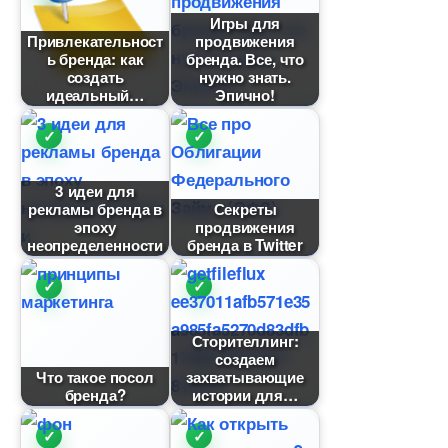
Игры для
Привлекательност
продвижения
ь бренда: как
ренда. Все, что
создать
нужно знать.
идеальный
Эпично!
3 идеи для
рекламы бренда
Секреты
эпоху
продвижения
неопределенности
ренда в Twitter
Сторителлинг:
создаем
Что такое посол
захватывающие
ренда?
истории для