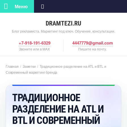
Меню
DRAMTEZI.RU
Блог рекламиста. Маркетинг под ключ. Обучение, консультации.
+7-918-191-6329
4447779@gmail.com
Звоните или в MAX
Пишите на почту.
Главная
/
Заметки
/
Традиционное разделение на ATL и BTL и
Современный маркетинг бренда
ТРАДИЦИОННОЕ
РАЗДЕЛЕНИЕ НА ATL И
BTL И СОВРЕМЕННЫЙ