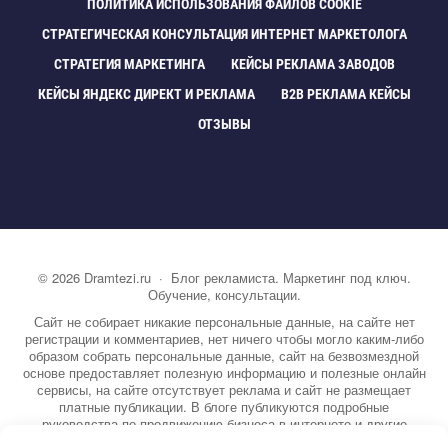
ПОЛИТИКА ИСПОЛЬЗОВАНИЯ ФАЙЛОВ COOKIE
СТРАТЕГИЧЕСКАЯ КОНСУЛЬТАЦИЯ ИНТЕРНЕТ МАРКЕТОЛОГА
СТРАТЕГИЯ МАРКЕТИНГА
КЕЙСЫ РЕКЛАМА ЗАВОДО
КЕЙСЫ ЯНДЕКС ДИРЕКТ И РЕКЛАМА
B2B РЕКЛАМА КЕЙСЫ
ОТЗЫВЫ
©
2026
Dramtezi.ru
·
Блог рекламиста. Маркетинг под ключ.
Обучение, консультации.
Сайт не собирает никакие персональные данные, на сайте нет
регистрации и комментариев, нет ничего чтобы могло каким-либо
образом собрать персональные данные, сайт на безвозмездной
основе предоставляет полезную информацию и полезные онлайн
сервисы, на сайте отсутствует реклама и сайт не размещает
платные публикации. В блоге публикуются подробные
руководства по продвижению бизнеса в интернете и другие
полезные статьи. Вы можете узнать бесплатно экспертную