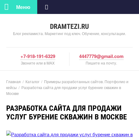
Меню
DRAMTEZI.RU
Блог рекламиста. Маркетинг под ключ. Обучение, консультации.
+7-918-191-6329
4447779@gmail.com
Звоните или в MAX
Пишите на почту.
Главная
/
Катало
/
Примеры разработанных сайтов. Портфолио и
кейсы
/
Разработка сайта для продажи услуг бурение скважин
Москве
РАЗРАБОТКА САЙТА ДЛЯ ПРОДАЖИ
УСЛУГ БУРЕНИЕ СКВАЖИН В МОСКВЕ