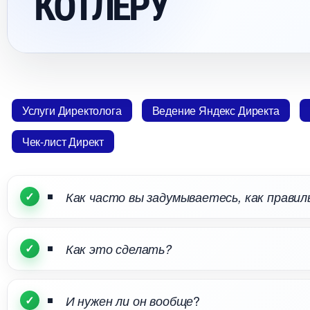
КОТЛЕРУ
Услуги Директолога
едение Яндекс Директа
Чек-лист Директ
Как часто вы задумываетесь, как прави
Как это сделать?
?
И нужен ли он вообще