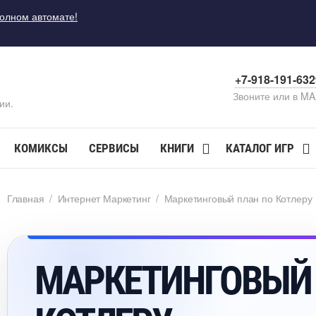
полном автомате!
+7-918-191-63
Звоните или в M
ии.
КОМИКСЫ
СЕРВИСЫ
КНИГИ
КАТАЛОГ ИГР
Главная
/
Интернет Маркетин
/
Маркетинговый план по Котлеру
МАРКЕТИНГОВЫЙ 