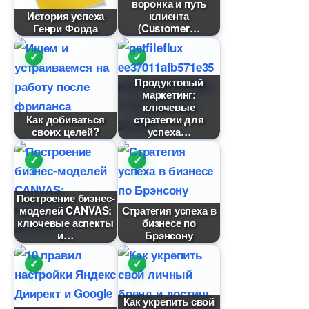
оронка и путь
История успеха
клиента
Генри Форда
(Customer
Продуктовый
маркетинг:
ключевые
Как добиваться
стратегии для
своих целей?
успеха
Построение бизнес-
моделей CANVAS:
Стратегия успеха
ключевые аспекты
изнесе по
и
Брэнсону
Как укрепить свой