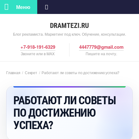
Меню
DRAMTEZI.RU
Блог рекламиста. Маркетинг под ключ. Обучение, консультации.
+7-918-191-6329
4447779@gmail.com
Звоните или в MAX
Пишите на почту.
Главная
/
Секрет
/
Работают ли советы по достижению успеха?
РАБОТАЮТ ЛИ СОВЕТЫ
ПО ДОСТИЖЕНИЮ
УСПЕХА?